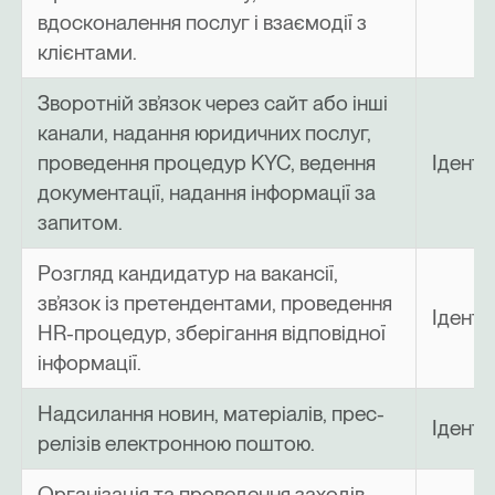
вдосконалення послуг і взаємодії з
клієнтами.
Зворотній зв’язок через сайт або інші
канали, надання юридичних послуг,
проведення процедур KYC, ведення
Іденти
документації, надання інформації за
запитом.
Розгляд кандидатур на вакансії,
зв’язок із претендентами, проведення
Іденти
HR-процедур, зберігання відповідної
інформації.
Надсилання новин, матеріалів, прес-
Іденти
релізів електронною поштою.
Організація та проведення заходів