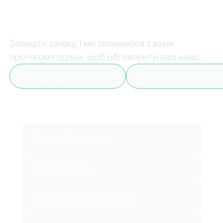
Вирішіть
проблему
вже
сьогодні
Залиште заявку, і ми зв’яжемося з вами
протягом години, щоб обговорити ваш кейс.
office@riyako.com.ua
+38068-624-56-32