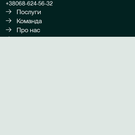
+38068-624-56-32
Послуги
Команда
Про нас
Вакансії
Блог
Контакти
LinkedIn
Facebook
Instagram
Пн – Пт 09:00-18:00
м. Київ
вул. Антоновича 172 (Палладіум Сіті), офіс 1015
м. Харків
вул. Космічна, 21, бізнес центр Space Hall, офіс 1003
Знайомтесь ближче