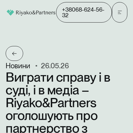
+38068-624-56-
32
Новини
26.05.26
Виграти
справу
і
в
суді,
і
в
медіа
–
Riyako&Partners
оголошують
про
партнерство
з